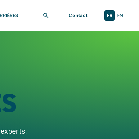
RRIÈRES
Contact
FR
EN
Rechercher
ES
 experts.