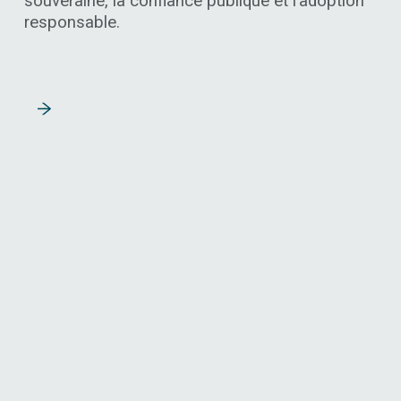
souveraine, la confiance publique et l’adoption
responsable.
Lire la suite