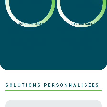
Compétence
numérique
Levio détient le talent et
Levio est née dans le
l’expertise pour orchestrer
monde numérique, ce qui
et exécuter efficacement
permet à nos clients de
des transformations
bénéficier de solutions
numériques de grande
adaptées et
envergure
personnalisées.
SOLUTIONS PERSONNALISÉES