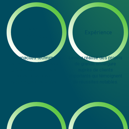
Expertise
Expérience
technique
Les capacités techniques
Levio a réalisé des projets
de Levio sont inégalées
de grande envergure
grâce à ses nombreux
auprès de clients
experts dans les
importants qui témoignent
technologies de pointe.
de réussites notables.
Native du