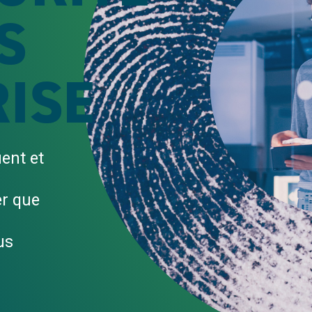
S
RISE
ent et
er que
us