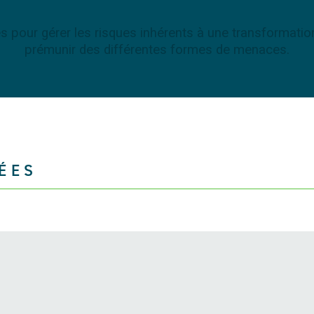
s pour gérer les risques inhérents à une transformatio
prémunir des différentes formes de menaces.
ÉES