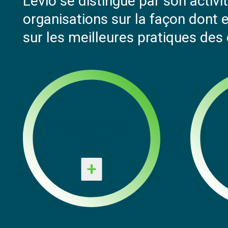
Levio se distingue par son activit
organisations sur la façon dont 
sur les meilleures pratiques des
Sécurité avant
L
tout
c
+