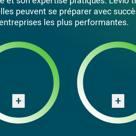
é et son expertise pratiques. Levio t
elles peuvent se préparer avec succès
 entreprises les plus performantes.
es données au
Native du
œur de l’action
numérique
+
+