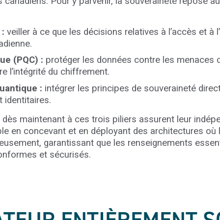
 canadiens. Pour y parvenir, la souveraineté repose aujo
:
veiller à ce que les décisions relatives à l’accès et 
adienne.
ue (PQC) :
protéger les données contre les menaces 
l’intégrité du chiffrement.
quantique :
intégrer les principes de souveraineté dire
 identitaires.
t dès maintenant à ces trois piliers assurent leur ind
ble en concevant et en déployant des architectures où la
usement, garantissant que les renseignements essentie
onformes et sécurisés.