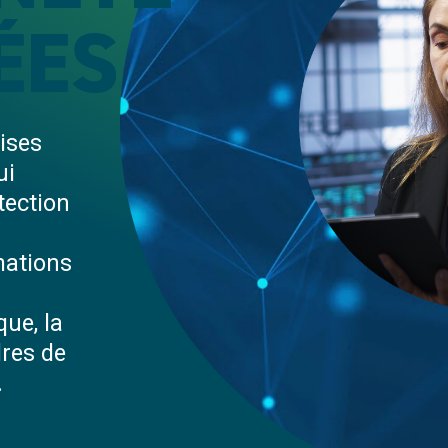
ÉES
ises
ui
tection
mations
ue, la
res de
.