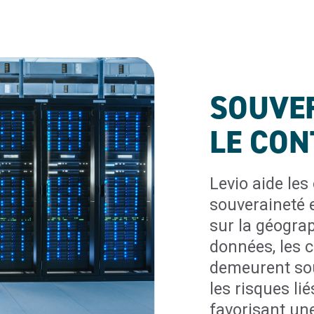
SOUVER
LE CON
Levio aide les
souveraineté e
sur la géogra
données, les 
demeurent sou
les risques li
favorisant un