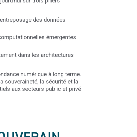
urd’hui sur trois piliers
à l’entreposage des données
computationnelles émergentes
ctement dans les architectures
épendance numérique à long terme.
 souveraineté, la sécurité et la
ls aux secteurs public et privé