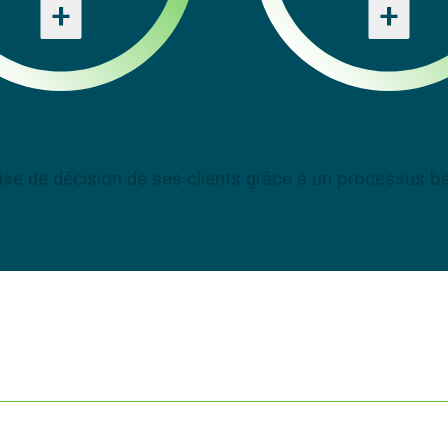
+
+
rise de décision de ses clients grâce à un processus b