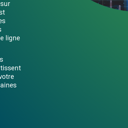
 sur
st
es
s
e ligne
es
tissent
votre
saines