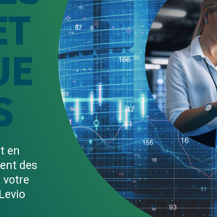
ET
UE
S
t en
sent des
 votre
 Levio