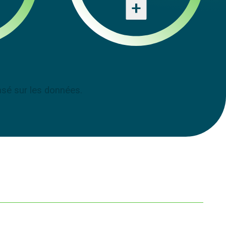
+
asé sur les données.