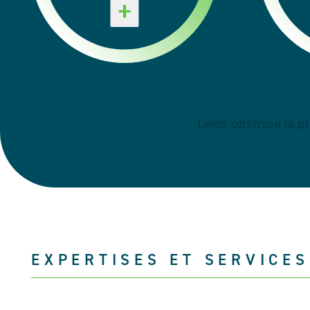
+
Levio optimise la p
EXPERTISES ET SERVICES