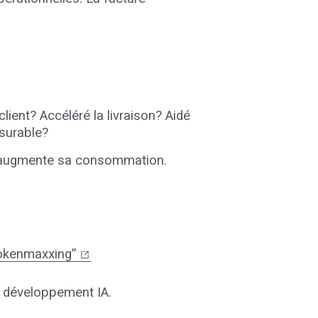
client? Accéléré la livraison? Aidé
esurable?
lle augmente sa consommation.
tokenmaxxing”
e développement IA.