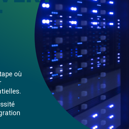
T
tape où
r
ielles.
ssité
gration