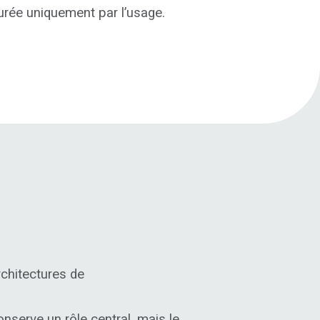
surée uniquement par l’usage.
O
rchitectures de
onserve un rôle central, mais le