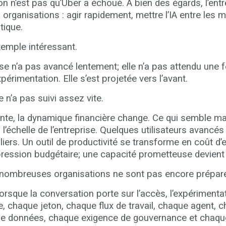
on n’est pas qu’Uber a échoué. À bien des égards, l’ent
organisations : agir rapidement, mettre l’IA entre les
atique.
exemple intéressant.
rise n’a pas avancé lentement; elle n’a pas attendu une 
xpérimentation. Elle s’est projetée vers l’avant.
 n’a pas suivi assez vite.
mente, la dynamique financière change. Ce qui semble mar
à l’échelle de l’entreprise. Quelques utilisateurs avanc
iers. Un outil de productivité se transforme en coût d’e
pression budgétaire; une capacité prometteuse devient
de nombreuses organisations ne sont pas encore prépa
rsque la conversation porte sur l’accès, l’expérimentat
le, chaque jeton, chaque flux de travail, chaque agent, 
e données, chaque exigence de gouvernance et chaqu