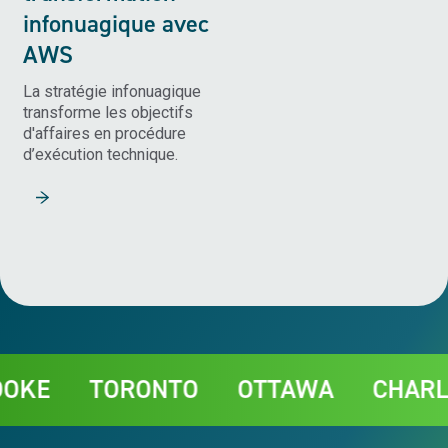
infonuagique avec
AWS
La stratégie infonuagique
transforme les objectifs
d'affaires en procédure
d’exécution technique.
Lire la suite
Contact
E
TORONTO
OTTAWA
CHARLOT