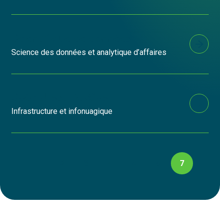
Scientifique de données
Science des données et analytique d’affaires
Spécialiste DevOps
Infrastructure et infonuagique
PAGINATION
1
2
3
4
5
6
7