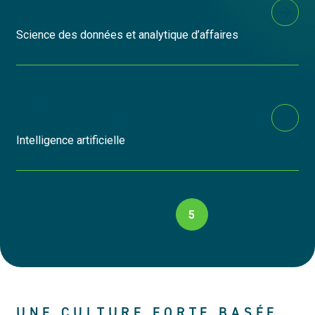
données
Science des données et analytique d’affaires
Conseiller.ère gestion du
changement IA
Intelligence artificielle
PAGINATION
1
2
3
4
5
6
7
UNE CULTURE FORTE BASÉE