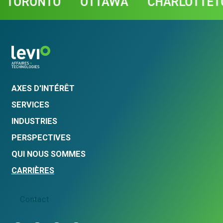
RONTO
OTTAWA
CHARLOTTETOWN
AXES D'INTÉRÊT
SERVICES
INDUSTRIES
PERSPECTIVES
QUI NOUS SOMMES
CARRIÈRES
Contact