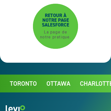
RETOUR À
NOTRE PAGE
SALESFORCE
La page de
notre pratique.
Contact
ORONTO
OTTAWA
CHARLOTTETOW