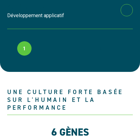
Analyste logiciel
Développement applicatif
PAGINATION
1
2
3
4
5
6
7
UNE CULTURE FORTE BASÉE
SUR L'HUMAIN ET LA
PERFORMANCE
6 GÈNES