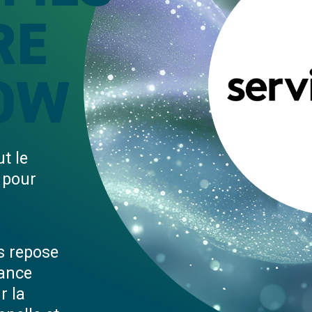
RE
OW
t le
 pour
s repose
mance
r la