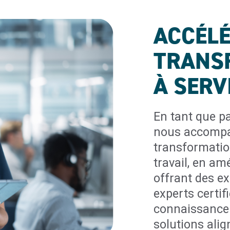
ACCÉLÉ
TRANS
À SER
En tant que p
nous accompag
transformatio
travail, en amé
offrant des ex
experts certif
connaissance 
solutions alig