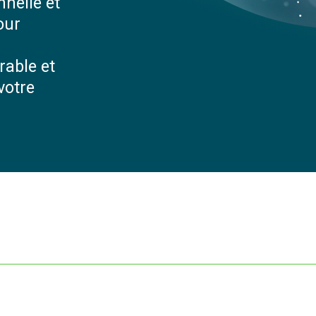
nnelle et
our
rable et
votre