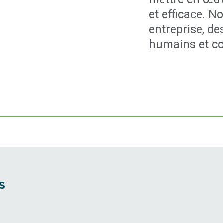
et efficace. N
entreprise, d
humains et c
s
Ouvrir le
complète de services-conseils essentiels à votre miss
erformance, du numérique et de l’informatique et de la g