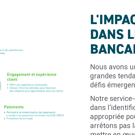
L'IMPA
DANS L
BANCA
Nous avons u
grandes tenda
défis émergen
Notre service
dans l’identif
appropriée po
arrêtons pas 
mettre en œuvr