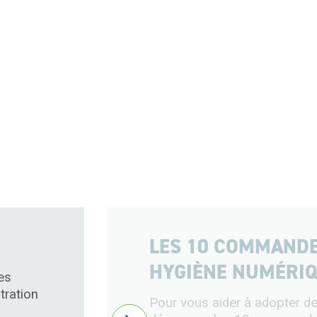
LES 10 COMMAND
HYGIÈNE NUMÉRI
es
tration
Pour vous aider à adopter de