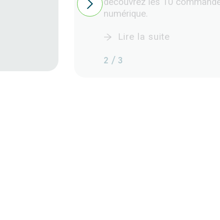
découvrez les 10 commande
numérique.
Lire la suite
2 / 3