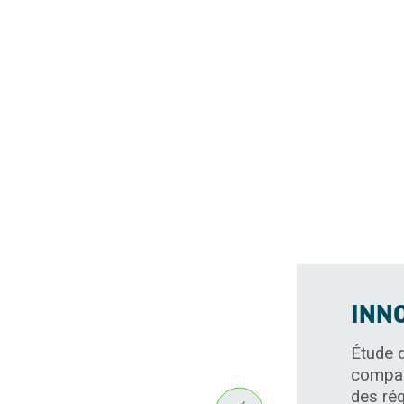
Migration vers l’inf
Services d’évaluatio
Infrastructure de p
Développement d’ap
IA, BI, ML, modern
Voir nos services
INN
Étude d
compagn
des ré