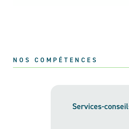
NOS COMPÉTENCES
Services-conseil
Levio offre une gamme 
de la stratégie, de la p