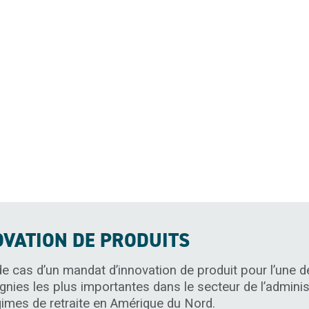
onuagique
n et de test de cybersécurité et des risques
aiement
plications mobiles
isation des données massives
OVATION DE PRODUITS
e cas d’un mandat d’innovation de produit pour l’une d
ies les plus importantes dans le secteur de l’adminis
gimes de retraite en Amérique du Nord.