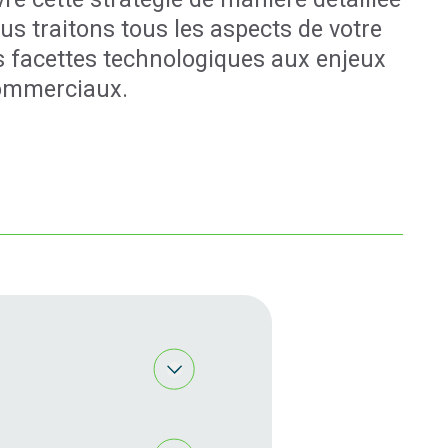
ous traitons tous les aspects de votre
es facettes technologiques aux enjeux
ommerciaux.
 tiroir Services-conseils
ion, dans les domaines
estion des évolutions.