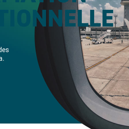
TIONNELLE
des
a.