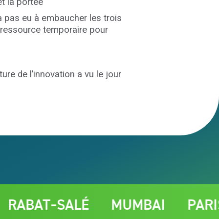
t la portée
’a pas eu à embaucher les trois
e ressource temporaire pour
re de l’innovation a vu le jour
‑SALÉ
MUMBAI
PARIS
Q