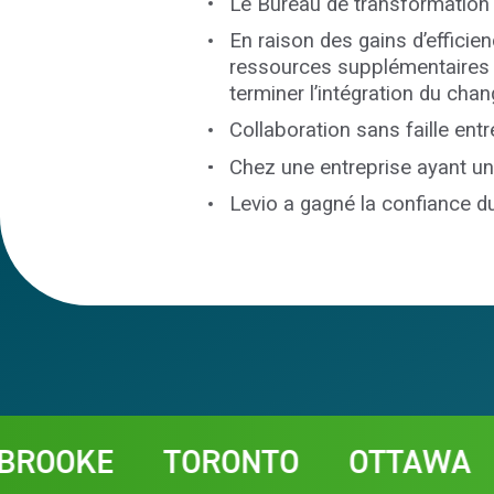
Le Bureau de transformation a
En raison des gains d’efficie
ressources supplémentaires i
terminer l’intégration du ch
Collaboration sans faille entr
Chez une entreprise ayant un m
Levio a gagné la confiance du
Contact
E
TORONTO
OTTAWA
CHAR