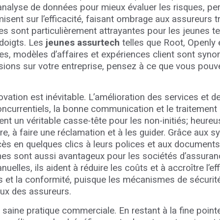
analyse de données pour mieux évaluer les risques, pers
misent sur l’efficacité, faisant ombrage aux assureurs 
 sont particulièrement attrayantes pour les jeunes tec
 doigts. Les
jeunes assurtech
telles que Root, Openly
es, modèles d’affaires et expériences client sont syn
ssions sur votre entreprise, pensez à ce que vous pouve
nnovation est inévitable. L’amélioration des services et d
concurrentiels, la bonne communication et le traitement
nt un véritable casse-tête pour les non-initiés; heureu
e, à faire une réclamation et à les guider. Grâce aux 
ccès en quelques clics à leurs polices et aux documen
mes sont aussi avantageux pour les sociétés d’assuranc
elles, ils aident à réduire les coûts et à accroître l’ef
s et la conformité, puisque les mécanismes de sécurit
eux des assureurs.
e saine pratique commerciale. En restant à la fine point