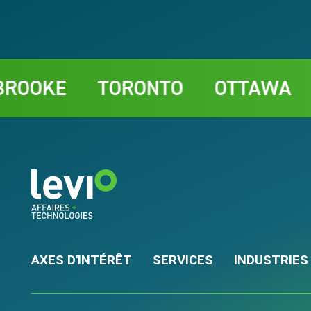
Contact
TORONTO
OTTAWA
CHAR
AXES D'INTÉRÊT
SERVICES
INDUSTRIES