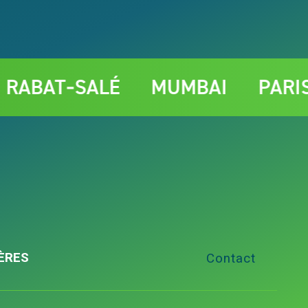
‑SALÉ
MUMBAI
PARIS
Q
ÈRES
Contact