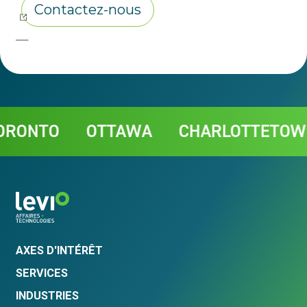
Contact
ONTO
OTTAWA
CHARLOTTETOWN
AXES D'INTÉRÊT
SERVICES
INDUSTRIES