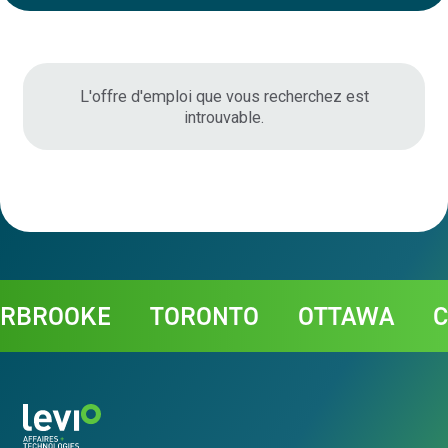
L'offre d'emploi que vous recherchez est
introuvable.
Contact
BROOKE
TORONTO
OTTAWA
CH