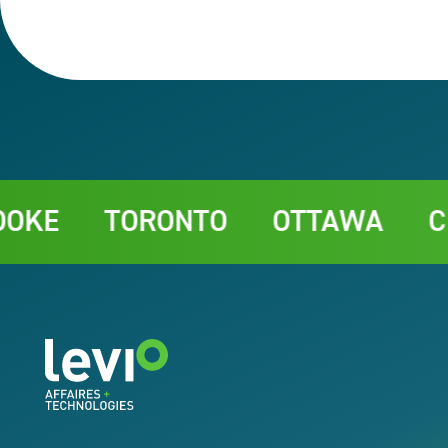
Contact
TORONTO
OTTAWA
CHARL