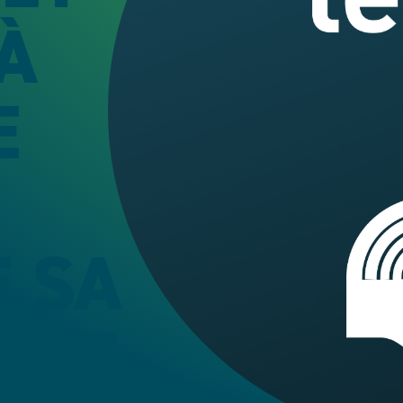
 À
E
E SA
 DE