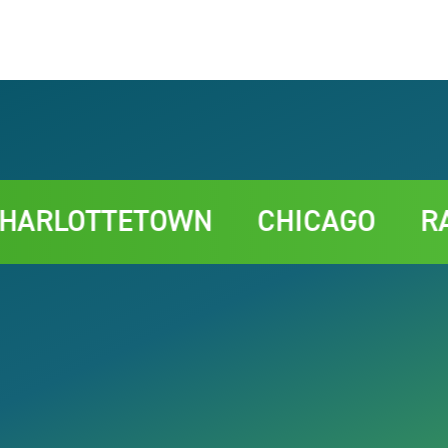
OTTETOWN
CHICAGO
RABAT‑