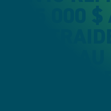
865 000 $
CENTRAID
GRÂCE AU
SUCCÈS D
CAMPAGNE