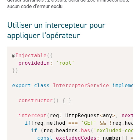
aucun code d’erreur exclu.
Utiliser un intercepteur pour
appliquer l’opérateur
@
Injectable
(
{
providedIn
:
'root'
}
)
export
class
InterceptorService
implemen
constructor
(
)
{
}
intercept
(
req
:
 HttpRequest
<
any
>
,
next
:
if
(
req
.
method 
===
'GET'
&&
!
req
.
head
if
(
req
.
headers
.
has
(
'excluded-code
const
excludedCodes
:
 number
[
]
=
 