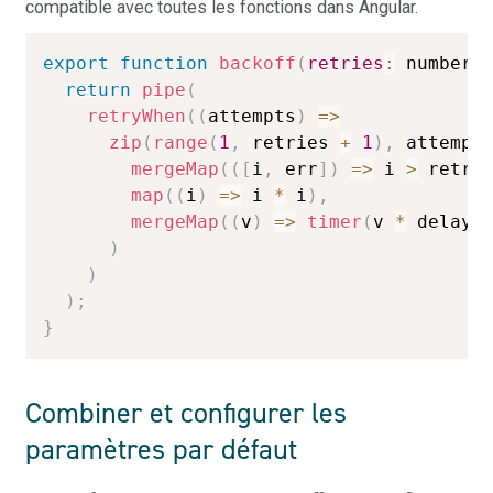
compatible avec toutes les fonctions dans Angular.
export
function
backoff
(
retries
:
 number 
return
pipe
(
retryWhen
(
(
attempts
)
=>
zip
(
range
(
1
,
 retries 
+
1
)
,
 attempt
mergeMap
(
(
[
i
,
 err
]
)
=>
 i 
>
 retri
map
(
(
i
)
=>
 i 
*
 i
)
,
mergeMap
(
(
v
)
=>
timer
(
v 
*
 delay
)
)
)
)
;
}
Combiner et configurer les
paramètres par défaut