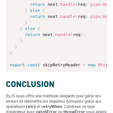
return
 next
.
handle
(
req
)
.
pipe
(
bac
}
else
{
return
 next
.
handle
(
req
)
.
pipe
(
bac
}
}
else
{
return
 next
.
handle
(
req
)
;
}
}
}
export
const
 skipRetryHeader 
=
new
HttpH
CONCLUSION
RxJS nous offre une méthode élégante pour gérer les
erreurs et réémettre les requêtes échouées grâce aux
opérateurs
retry
et
retryWhen
. Combiner ce type
d’opérateur avec
catchError
ou
throwError
vous aidera