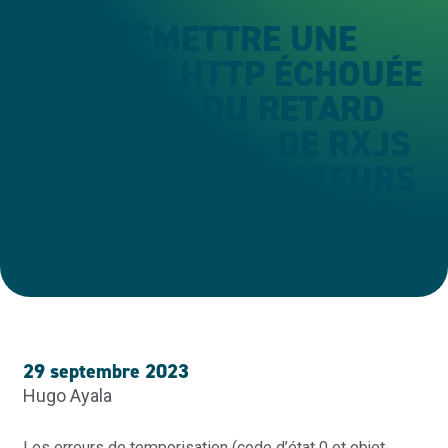
RÉÉMETTRE UNE
REQUÊTE HTTP ÉCHOUÉE
À L’AIDE DU RETARD
EXPONENTIEL, DE RXJS
ET DES INTERCEPTEURS
HTTP DANS ANGULAR
29 septembre 2023
Hugo Ayala
Les erreurs de temporisation (code d’état 0 et objet