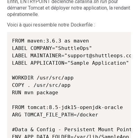
Enfin, ENTRYPOINT déclenche
catalina.sh run
pour
démarrer Tomcat et déployer notre application, la rendant
opérationnelle.
Voici à quoi ressemble notre Dockerfile :
FROM maven:3.6.3 as maven

LABEL COMPANY="ShuttleOps"

LABEL MAINTAINER="support@shuttleops.com"
LABEL APPLICATION="Sample Application"

WORKDIR /usr/src/app

COPY . /usr/src/app

RUN mvn package 

FROM tomcat:8.5-jdk15-openjdk-oracle

ARG TOMCAT_FILE_PATH=/docker 

#Data & Config - Persistent Mount Point

ENV APP_DATA_FOLDER=/var/lib/SampleApp
