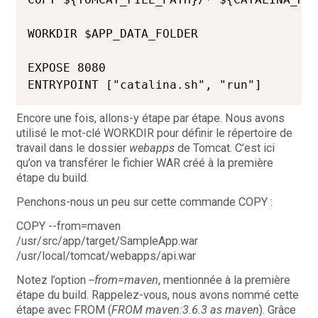
WORKDIR $APP_DATA_FOLDER

EXPOSE 8080

ENTRYPOINT ["catalina.sh", "run"]
Encore une fois, allons-y étape par étape. Nous avons
utilisé le mot-clé WORKDIR pour définir le répertoire de
travail dans le dossier
webapps
de Tomcat. C’est ici
qu’on va transférer le fichier WAR créé à la première
étape du build.
Penchons-nous un peu sur cette commande COPY :
COPY --from=maven
/usr/src/app/target/SampleApp.war
/usr/local/tomcat/webapps/api.war
Notez l’option
--from=maven
, mentionnée à la première
étape du build. Rappelez-vous, nous avons nommé cette
étape avec FROM (
FROM maven:3.6.3 as maven
). Grâce