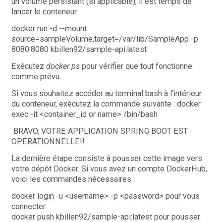
un volume persistant (si applicable), il est temps de
lancer le conteneur.
docker run -d --mount
source=sampleVolume,target=/var/lib/SampleApp -p
8080:8080 kbillen92/sample-api:latest
Exécutez
docker ps
pour vérifier que tout fonctionne
comme prévu.
Si vous souhaitez accéder au terminal bash à l’intérieur
du conteneur, exécutez la commande suivante : docker
exec -it <container_id or name> /bin/bash
​ ​BRAVO, VOTRE APPLICATION SPRING BOOT EST
OPÉRATIONNELLE!!
La dernière étape consiste à pousser cette image vers
votre dépôt Docker. Si vous avez un compte DockerHub,
voici les commandes nécessaires :
docker login -u <username> -p <password> pour vous
connecter
docker push kbillen92/sample-api:latest pour pousser