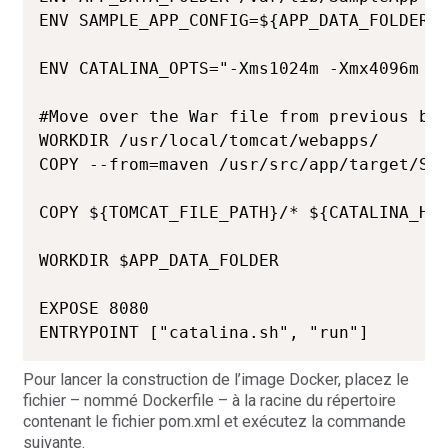
ENV SAMPLE_APP_CONFIG=${APP_DATA_FOLDER}/
ENV CATALINA_OPTS="-Xms1024m -Xmx4096m -XX:MetaspaceSize=512m -	
#Move over the War file from previous bui
WORKDIR /usr/local/tomcat/webapps/

COPY --from=maven /usr/src/app/target/Sam
COPY ${TOMCAT_FILE_PATH}/* ${CATALINA_HOM
WORKDIR $APP_DATA_FOLDER

EXPOSE 8080

ENTRYPOINT ["catalina.sh", "run"]
Pour lancer la construction de l’image Docker, placez le
fichier – nommé Dockerfile – à la racine du répertoire
contenant le fichier pom.xml et exécutez la commande
suivante.